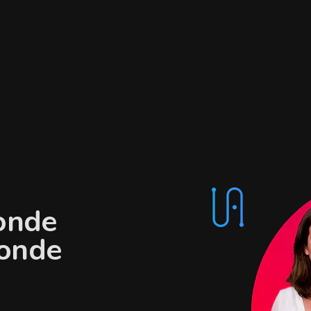
monde
monde