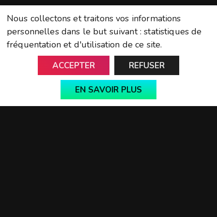
Nous collectons et traitons vos informations
LinkedIn
personnelles dans le but suivant :
statistiques de
Twitter
fréquentation et d'utilisation de ce site
.
Instagram
ACCEPTER
REFUSER
Youtube
EN SAVOIR PLUS
Medium
Twitch
Github
Contact us
Terms of use
News Media