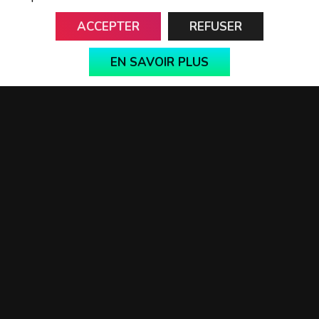
ACCEPTER
REFUSER
LinkedIn
EN SAVOIR PLUS
Twitter
Instagram
Youtube
Medium
Twitch
Github
Contact us
Terms of use
News Media